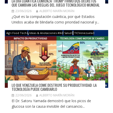
LA ERA CUÁNTICA COMIENZA: TRUMP FIRMÓ DOS DECRETOS
QUE CAMBIAN LAS REGLAS DEL JUEGO TECNOLÓGICO MUNDIAL
23/06/2026
ALBERTO MARÍN MORÁN
¿Qué es la computación cuántica, por qué Estados
Unidos acaba de blindarla como prioridad nacional y...
Agri Food Tech
Ideas & Anotaciones #IA
Salud
TICVenezuela
LO QUE VENEZUELA COME DESTRUYE SU PRODUCTIVIDAD: LA
TECNOLOGÍA PUEDE CAMBIARLO
22/06/2026
ALBERTO MARÍN MORÁN
El Dr. Satoru Yamada demostró que los picos de
glucosa son la causa invisible del cansancio...