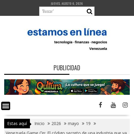
Saltar
JUEVES, AGOSTO 6, 2026
al
contenido
PUBLICIDAD
Estas aquí
Inicio
2026
mayo
19
Venezuela Game On: El código secreto de una industria que ya