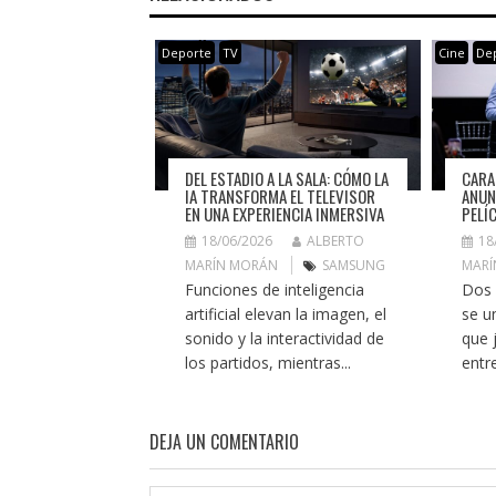
Deporte
TV
Cine
De
DEL ESTADIO A LA SALA: CÓMO LA
CARA
IA TRANSFORMA EL TELEVISOR
ANUN
EN UNA EXPERIENCIA INMERSIVA
PELÍ
18/06/2026
ALBERTO
18
MARÍN MORÁN
SAMSUNG
MARÍ
Funciones de inteligencia
Dos 
artificial elevan la imagen, el
se u
sonido y la interactividad de
que 
los partidos, mientras...
entr
DEJA UN COMENTARIO