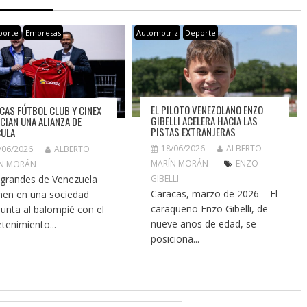
porte
Empresas
Automotriz
Deporte
EL PILOTO VENEZOLANO ENZO
CAS FÚTBOL CLUB Y CINEX
GIBELLI ACELERA HACIA LAS
CIAN UNA ALIANZA DE
PISTAS EXTRANJERAS
CULA
18/06/2026
ALBERTO
/06/2026
ALBERTO
MARÍN MORÁN
ENZO
N MORÁN
grandes de Venezuela
GIBELLI
Caracas, marzo de 2026 – El
nen en una sociedad
caraqueño Enzo Gibelli, de
junta al balompié con el
nueve años de edad, se
etenimiento...
posiciona...