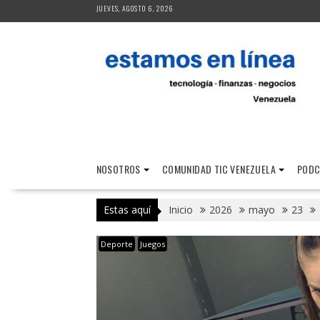
Saltar
JUEVES, AGOSTO 6, 2026
al
contenido
NOSOTROS
COMUNIDAD TIC VENEZUELA
PODC
Estas aquí
Inicio
2026
mayo
23
Deporte
Juegos