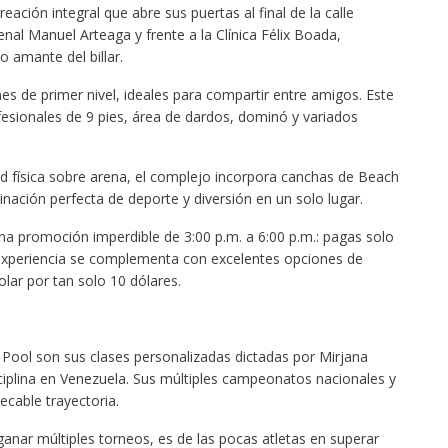
ción integral que abre sus puertas al final de la calle
enal Manuel Arteaga y frente a la Clínica Félix Boada,
o amante del billar.
es de primer nivel, ideales para compartir entre amigos. Este
esionales de 9 pies, área de dardos, dominó y variados
ad física sobre arena, el complejo incorpora canchas de Beach
ación perfecta de deporte y diversión en un solo lugar.
 una promoción imperdible de 3:00 p.m. a 6:00 p.m.: pagas solo
a experiencia se complementa con excelentes opciones de
ar por tan solo 10 dólares.
x Pool son sus clases personalizadas dictadas por Mirjana
ciplina en Venezuela. Sus múltiples campeonatos nacionales y
ecable trayectoria.
nar múltiples torneos, es de las pocas atletas en superar