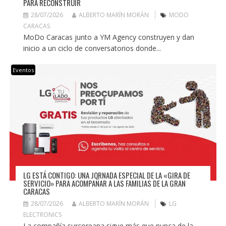
PARA RECONSTRUIR
28/07/2026
ALBERTO MARÍN MORÁN
MODO
CARACAS
MoDo Caracas junto a YM Agency construyen y dan
inicio a un ciclo de conversatorios donde...
Eventos
LG ESTÁ CONTIGO: UNA JORNADA ESPECIAL DE LA «GIRA DE
SERVICIO» PARA ACOMPAÑAR A LAS FAMILIAS DE LA GRAN
CARACAS
28/07/2026
ALBERTO MARÍN MORÁN
LG
ELECTRONICS
La compañía surcoreana sigue más que nunca de la