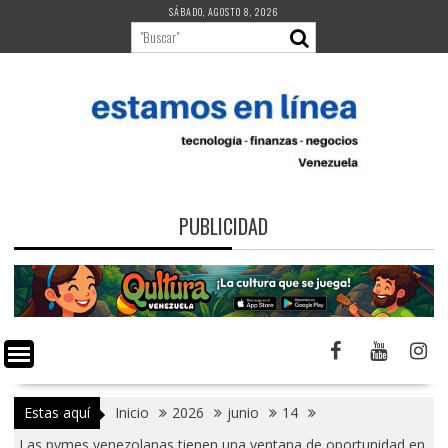
Saltar
SÁBADO, AGOSTO 8, 2026
al
contenido
PUBLICIDAD
Estas aquí
Inicio
2026
junio
14
Las pymes venezolanas tienen una ventana de oportunidad en