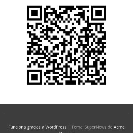
Funciona gracias a WordPress
|
Tema: SuperNews de
Acme