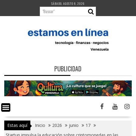
Saltar
SÁBADO, AGOSTO 8, 2026
al
contenido
PUBLICIDAD
Estas aquí
Inicio
2026
junio
17
Startup impulsa la educación sobre criptomonedas en las