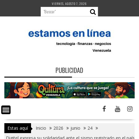
Saltar
VIERNES, AGOSTO 7, 2026
al
contenido
PUBLICIDAD
Estas aquí
Inicio
2026
junio
24
Digitel expresa su solidaridad ante el sismo registrado en el país