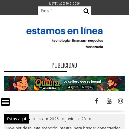
Saltar
JUEVES, AGOSTO 6, 2026
al
contenido
PUBLICIDAD
Estas aquí
Inicio
2026
junio
28
Movilnet despliega atención integral para brindar conectividad