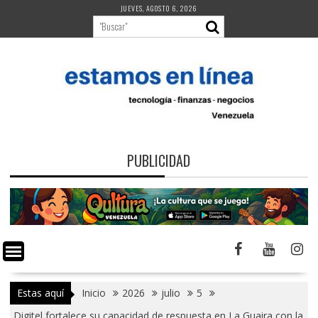
Saltar
JUEVES, AGOSTO 6, 2026
al
contenido
PUBLICIDAD
Estas aquí
Inicio
2026
julio
5
Digitel fortalece su capacidad de respuesta en La Guaira con la