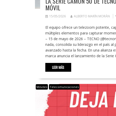
LA SERIE CAMON 50 DE TECNO
MÓVIL
15/05/2026
ALBERTO MARÍN MORÁN
El equipo ofrece un telezoom potente, ca
múltiples elementos para capturar momen
– 15 de mayo de 2026 – TECNO (@tecnomob
nada, consolida su liderazgo en el país al 
avanzado hasta la fecha. En una alianza e
marca anuncia el lanzamiento de la Serie
LEER MÁS
Móviles
Telecomunicaciones