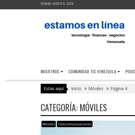
Saltar
SÁBADO, AGOSTO 8, 2026
al
contenido
NOSOTROS
COMUNIDAD TIC VENEZUELA
PODC
Estas aquí
Inicio
Móviles
Página 4
CATEGORÍA:
MÓVILES
Móviles
Telecomunicaciones