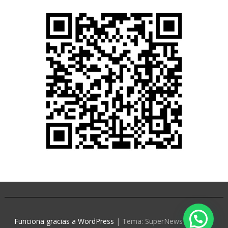
Funciona gracias a WordPress
|
Tema: SuperNews de
Acme