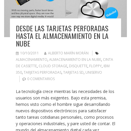
DESDE LAS TARJETAS PERFORADAS
HASTA EL ALMACENAMIENTO EN LA
NUBE
10/10/2011
ALBERTO MARÍN MORÁN
ALMACENAMIENTO
,
ALMACENAMIENTO EN LA NUBE
,
CINTA
DE CASSETTE
,
CLOUD STORAGE
,
DISQUETTE
,
FLOPPY
,
IBM
350
,
TARJETAS PERFORADAS
,
TARJETAS SD
,
UNISERVO
0 COMENTARIOS
La tecnología crece mientras las necesidades de los
usuarios son más exigentes. Bajo esta premisa,
hemos visto como el hombre sigue desarrollando
nuevos dispositivos electrónicos para satisfacer
tanto tareas cotidianas personales, como procesos
y operaciones industriales, y pare usted de contar. El
mundo del almacenamiento digital cada vez