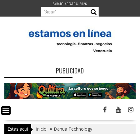
Saltar
SÁBADO, AGOSTO 8, 2026
al
contenido
PUBLICIDAD
Estas aquí
Inicio
Dahua Technology