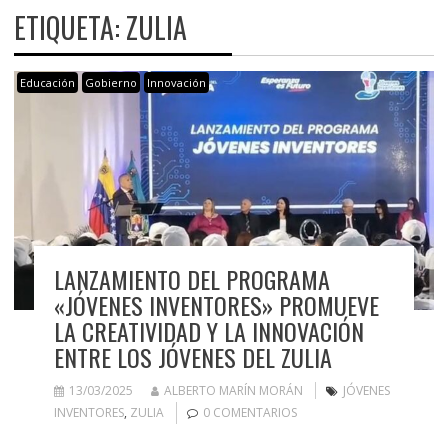
ETIQUETA:
ZULIA
Educación
Gobierno
Innovación
LANZAMIENTO DEL PROGRAMA
«JÓVENES INVENTORES» PROMUEVE
LA CREATIVIDAD Y LA INNOVACIÓN
ENTRE LOS JÓVENES DEL ZULIA
13/03/2025
ALBERTO MARÍN MORÁN
JÓVENES
INVENTORES
,
ZULIA
0 COMENTARIOS