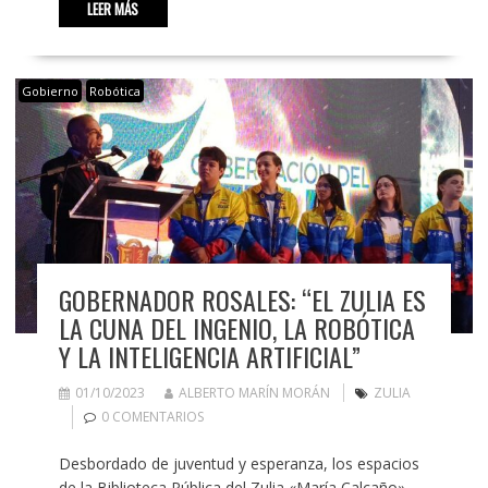
LEER MÁS
Gobierno
Robótica
GOBERNADOR ROSALES: “EL ZULIA ES
LA CUNA DEL INGENIO, LA ROBÓTICA
Y LA INTELIGENCIA ARTIFICIAL”
01/10/2023
ALBERTO MARÍN MORÁN
ZULIA
0 COMENTARIOS
Desbordado de juventud y esperanza, los espacios
de la Biblioteca Pública del Zulia «María Calcaño»