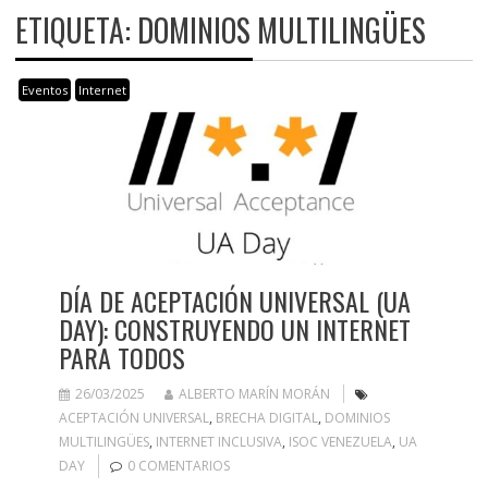
ETIQUETA:
DOMINIOS MULTILINGÜES
Eventos
Internet
DÍA DE ACEPTACIÓN UNIVERSAL (UA
DAY): CONSTRUYENDO UN INTERNET
PARA TODOS
26/03/2025
ALBERTO MARÍN MORÁN
ACEPTACIÓN UNIVERSAL
,
BRECHA DIGITAL
,
DOMINIOS
MULTILINGÜES
,
INTERNET INCLUSIVA
,
ISOC VENEZUELA
,
UA
DAY
0 COMENTARIOS