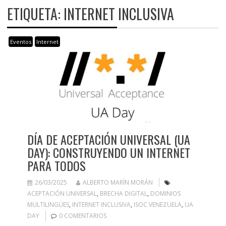
ETIQUETA:
INTERNET INCLUSIVA
Eventos
Internet
DÍA DE ACEPTACIÓN UNIVERSAL (UA
DAY): CONSTRUYENDO UN INTERNET
PARA TODOS
26/03/2025
ALBERTO MARÍN MORÁN
ACEPTACIÓN UNIVERSAL
,
BRECHA DIGITAL
,
DOMINIOS
MULTILINGÜES
,
INTERNET INCLUSIVA
,
ISOC VENEZUELA
,
UA
DAY
0 COMENTARIOS