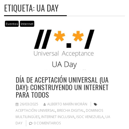
ETIQUETA:
UA DAY
Eventos
Internet
DÍA DE ACEPTACIÓN UNIVERSAL (UA
DAY): CONSTRUYENDO UN INTERNET
PARA TODOS
26/03/2025
ALBERTO MARÍN MORÁN
ACEPTACIÓN UNIVERSAL
,
BRECHA DIGITAL
,
DOMINIOS
MULTILINGÜES
,
INTERNET INCLUSIVA
,
ISOC VENEZUELA
,
UA
DAY
0 COMENTARIOS