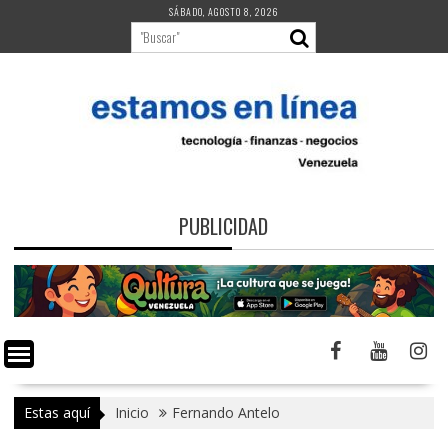
Saltar
SÁBADO, AGOSTO 8, 2026
al
contenido
PUBLICIDAD
Estas aquí
Inicio
Fernando Antelo