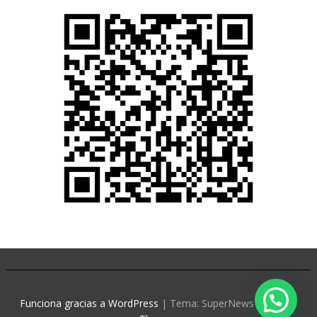
Funciona gracias a WordPress
|
Tema: SuperNews de
Acme