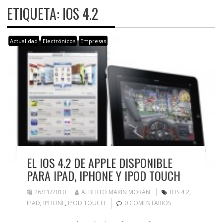
ETIQUETA:
IOS 4.2
Actualidad
Electrónicos
Empresas
EL IOS 4.2 DE APPLE DISPONIBLE
PARA IPAD, IPHONE Y IPOD TOUCH
26/11/2010
ALBERTO MARÍN MORÁN
IOS 4.2
,
IPAD
,
IPHONE
,
IPOD TOUCH
0 COMENTARIOS