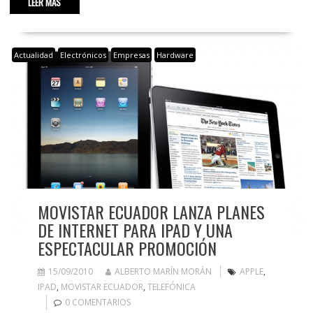
LEER MÁS
Actualidad
Electrónicos
Empresas
Hardware
MOVISTAR ECUADOR LANZA PLANES
DE INTERNET PARA IPAD Y UNA
ESPECTACULAR PROMOCIÓN
15/09/2010
ALBERTO MARÍN MORÁN
APPLE
,
IPAD
,
MOVISTAR ECUADOR
,
TELEFÓNICA
0 COMENTARIOS