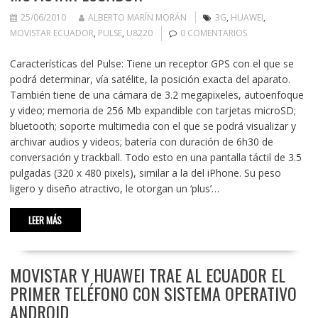
25/06/2010
ALBERTO MARÍN MORÁN
3G
,
HUAWEI
,
MOVISTAR ECUADOR
,
PULSE
,
U8220
0 COMENTARIOS
Características del Pulse: Tiene un receptor GPS con el que se
podrá determinar, vía satélite, la posición exacta del aparato.
También tiene de una cámara de 3.2 megapixeles, autoenfoque
y video; memoria de 256 Mb expandible con tarjetas microSD;
bluetooth; soporte multimedia con el que se podrá visualizar y
archivar audios y videos; batería con duración de 6h30 de
conversación y trackball. Todo esto en una pantalla táctil de 3.5
pulgadas (320 x 480 pixels), similar a la del iPhone. Su peso
ligero y diseño atractivo, le otorgan un ‘plus’…
LEER MÁS
MOVISTAR Y HUAWEI TRAE AL ECUADOR EL
PRIMER TELÉFONO CON SISTEMA OPERATIVO
ANDROID