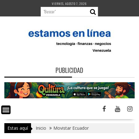
Saltar
VIERNES, AGOSTO 7, 2026
al
contenido
PUBLICIDAD
Estas aquí
Inicio
Movistar Ecuador