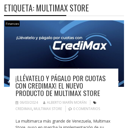
ETIQUETA:
MULTIMAX STORE
Finanzas
¡LLÉVATELO Y PÁGALO POR CUOTAS
CON CREDIMAX! EL NUEVO
PRODUCTO DE MULTIMAX STORE
06/03/2024
ALBERTO MARÍN MORÁN
CREDIMAX
,
MULTIMAX STORE
0 COMENTARIOS
La multimarca más grande de Venezuela, Multimax
Store, puso en marcha la implementación de su