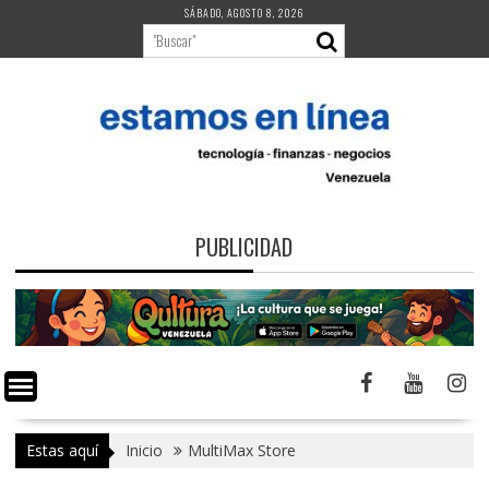
Saltar
SÁBADO, AGOSTO 8, 2026
al
contenido
PUBLICIDAD
Estas aquí
Inicio
MultiMax Store