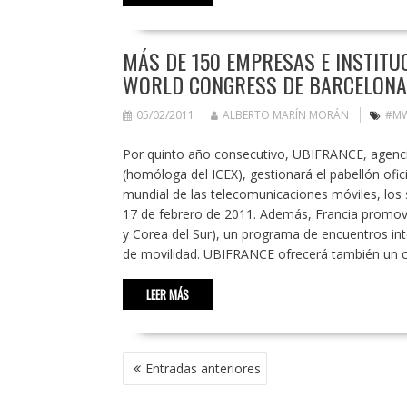
MÁS DE 150 EMPRESAS E INSTITU
WORLD CONGRESS DE BARCELONA 
05/02/2011
ALBERTO MARÍN MORÁN
#M
Por quinto año consecutivo, UBIFRANCE, agencia
(homóloga del ICEX), gestionará el pabellón ofic
mundial de las telecomunicaciones móviles, los s
17 de febrero de 2011. Además, Francia promove
y Corea del Sur), un programa de encuentros in
de movilidad. UBIFRANCE ofrecerá también un c
LEER MÁS
NAVEGACIÓN
Entradas anteriores
DE
ENTRADAS