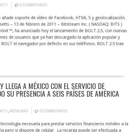
WC11
0 COMENTARIOS
5 añade soporte de vídeo de Facebook, HTML 5 y geolocalización.
ts – 13 de febrero de 2011 – Bitstream Inc. ( NASDAQ: BITS )
vil ™, ha anunciado hoy el lanzamiento de BOLT 2.5, con nuevas
lones de usuarios que ya han descargado la aplicación popular y
o BOLT el navegador por defecto en sus teléfonos. BOLT 2.5 trae
 LLEGA A MÉXICO CON EL SERVICIO DE
O SU PRESENCIA A SEIS PAÍSES DE AMÉRICA
WC11
,
MOVILWAY
0 COMENTARIOS
 tecnología necesaria para prestar servicios financieros móviles a la
a pero si dispone de celular. La recarga puede ser efectuada a