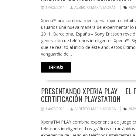
14/02/2011
ALBERTO MARÍN MORÁN
#M
Xperia™ pro combina mensajería rápida e intuiti
usuarios una nueva manera de experimentar lo 
2011, Barcelona, España – Sony Ericsson reveló
generación de teléfonos inteligentes Xperia™. Si
que se realizó al inicio de este año, estos últi
vanguardia de…
LEER MÁS
PRESENTANDO XPERIA PLAY – EL 
CERTIFICACIÓN PLAYSTATION
14/02/2011
ALBERTO MARÍN MORÁN
#M
XperiaTM PLAY combina experiencia de juego con
teléfonos inteligentes Los gráficos ultrarrápido
experiencia de juego en teléfonos inteligentes 