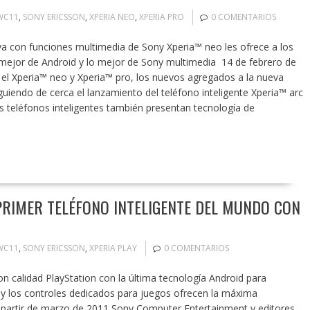
WC11
,
SONY ERICSSON
,
XPERIA NEO
,
XPERIA PRO
0 COMENTARIOS
va con funciones multimedia de Sony Xperia™ neo les ofrece a los
mejor de Android y lo mejor de Sony multimedia 14 de febrero de
 el Xperia™ neo y Xperia™ pro, los nuevos agregados a la nueva
guiendo de cerca el lanzamiento del teléfono inteligente Xperia™ arc
mos teléfonos inteligentes también presentan tecnología de
PRIMER TELÉFONO INTELIGENTE DEL MUNDO CON
WC11
,
SONY ERICSSON
,
XPERIA PLAY
0 COMENTARIOS
 calidad PlayStation con la última tecnología Android para
s y los controles dedicados para juegos ofrecen la máxima
a partir de marzo de 2011 Sony Computer Entertainment y editores