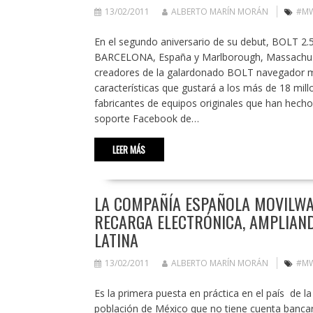
13/02/2011
ALBERTO MARÍN MORÁN
#M
En el segundo aniversario de su debut, BOLT 2.
BARCELONA, España y Marlborough, Massachuset
creadores de la galardonado BOLT navegador mó
características que gustará a los más de 18 mil
fabricantes de equipos originales que han hech
soporte Facebook de…
LEER MÁS
LA COMPAÑÍA ESPAÑOLA MOVILWAY
RECARGA ELECTRÓNICA, AMPLIAND
LATINA
13/02/2011
ALBERTO MARÍN MORÁN
#M
Es la primera puesta en práctica en el país de la
población de México que no tiene cuenta bancari