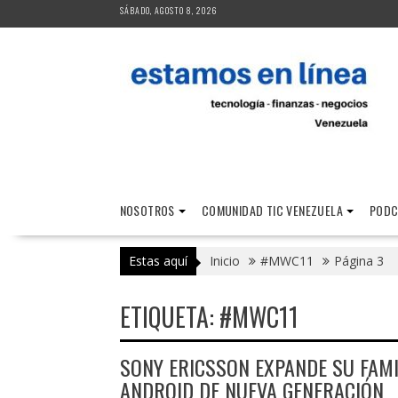
Saltar
SÁBADO, AGOSTO 8, 2026
al
contenido
NOSOTROS
COMUNIDAD TIC VENEZUELA
PODC
Estas aquí
Inicio
#MWC11
Página 3
ETIQUETA:
#MWC11
SONY ERICSSON EXPANDE SU FAMI
ANDROID DE NUEVA GENERACIÓN