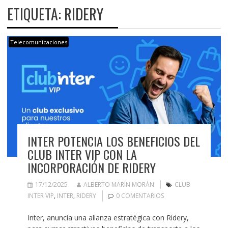
ETIQUETA:
RIDERY
Telecomunicaciones
INTER POTENCIA LOS BENEFICIOS DEL
CLUB INTER VIP CON LA
INCORPORACIÓN DE RIDERY
17/12/2025
ALBERTO MARÍN MORÁN
CLUB
INTER VIP
,
INTER
,
RIDERY
0 COMENTARIOS
Inter, anuncia una alianza estratégica con Ridery,