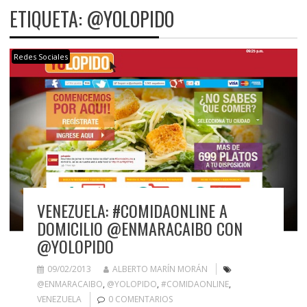
ETIQUETA:
@YOLOPIDO
Redes Sociales
VENEZUELA: #COMIDAONLINE A
DOMICILIO @ENMARACAIBO CON
@YOLOPIDO
09/02/2013
ALBERTO MARÍN MORÁN
@ENMARACAIBO
,
@YOLOPIDO
,
#COMIDAONLINE
,
VENEZUELA
0 COMENTARIOS