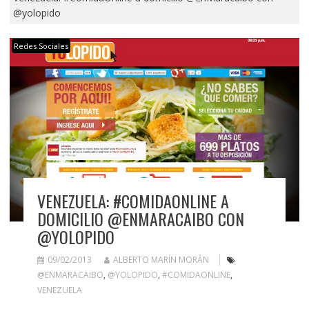
@yolopido
Redes Sociales
VENEZUELA: #COMIDAONLINE A
DOMICILIO @ENMARACAIBO CON
@YOLOPIDO
09/02/2013
ALBERTO MARÍN MORÁN
@ENMARACAIBO
,
@YOLOPIDO
,
#COMIDAONLINE
,
VENEZUELA