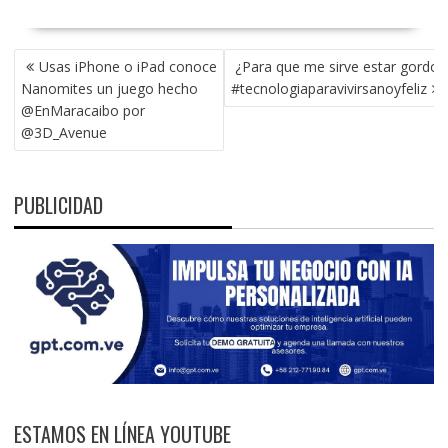
NAVEGACIÓN
Usas iPhone o iPad conoce
¿Para que me sirve estar gordo?
DE
Nanomites un juego hecho
#tecnologiaparavivirsanoyfeliz
ENTRADAS
@EnMaracaibo por
@3D_Avenue
PUBLICIDAD
ESTAMOS EN LÍNEA YOUTUBE