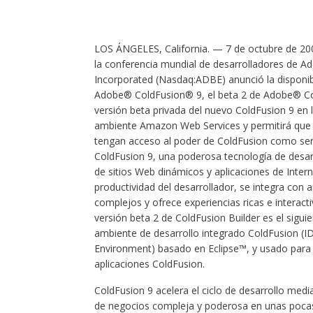
LOS ÁNGELES, California. — 7 de octubre de 2
la conferencia mundial de desarrolladores de 
Incorporated (Nasdaq:ADBE) anunció la disponib
Adobe® ColdFusion® 9, el beta 2 de Adobe® Co
versión beta privada del nuevo ColdFusion 9 en 
ambiente Amazon Web Services y permitirá que
tengan acceso al poder de ColdFusion como ser
ColdFusion 9, una poderosa tecnología de desarr
de sitios Web dinámicos y aplicaciones de Intern
productividad del desarrollador, se integra con
complejos y ofrece experiencias ricas e interacti
versión beta 2 de ColdFusion Builder es el sigu
ambiente de desarrollo integrado ColdFusion (I
Environment) basado en Eclipse™, y usado para e
aplicaciones ColdFusion.
ColdFusion 9 acelera el ciclo de desarrollo medi
de negocios compleja y poderosa en unas pocas l