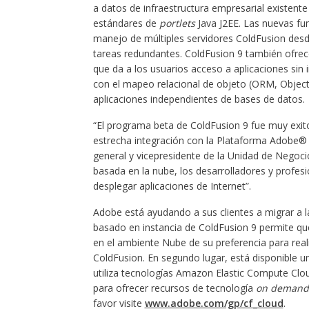
a datos de infraestructura empresarial existente
estándares de
portlets
Java J2EE. Las nuevas fu
manejo de múltiples servidores ColdFusion desd
tareas redundantes. ColdFusion 9 también ofrec
que da a los usuarios acceso a aplicaciones sin
con el mapeo relacional de objeto (ORM, Object
aplicaciones independientes de bases de datos
“El programa beta de ColdFusion 9 fue muy exit
estrecha integración con la Plataforma Adobe® 
general y vicepresidente de la Unidad de Negoci
basada en la nube, los desarrolladores y profe
desplegar aplicaciones de Internet”.
Adobe está ayudando a sus clientes a migrar a 
basado en instancia de ColdFusion 9 permite que 
en el ambiente Nube de su preferencia para reali
ColdFusion. En segundo lugar, está disponible
utiliza tecnologías Amazon Elastic Compute Cl
para ofrecer recursos de tecnología
on demand
favor visite
www.adobe.com/gp/cf_cloud
.