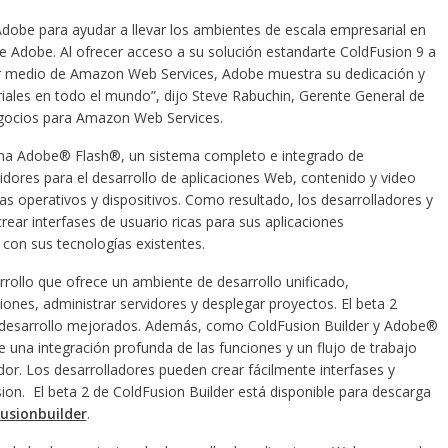
dobe para ayudar a llevar los ambientes de escala empresarial en
de Adobe. Al ofrecer acceso a su solución estandarte ColdFusion 9 a
r medio de Amazon Web Services, Adobe muestra su dedicación y
iales en todo el mundo”, dijo Steve Rabuchin, Gerente General de
egocios para Amazon Web Services.
forma Adobe® Flash®, un sistema completo e integrado de
idores para el desarrollo de aplicaciones Web, contenido y video
s operativos y dispositivos. Como resultado, los desarrolladores y
ear interfases de usuario ricas para sus aplicaciones
 con sus tecnologías existentes.
rollo que ofrece un ambiente de desarrollo unificado,
ciones, administrar servidores y desplegar proyectos. El beta 2
 desarrollo mejorados. Además, como ColdFusion Builder y Adobe®
 una integración profunda de las funciones y un flujo de trabajo
dor. Los desarrolladores pueden crear fácilmente interfases y
sion. El beta 2 de ColdFusion Builder está disponible para descarga
usionbuilder
.