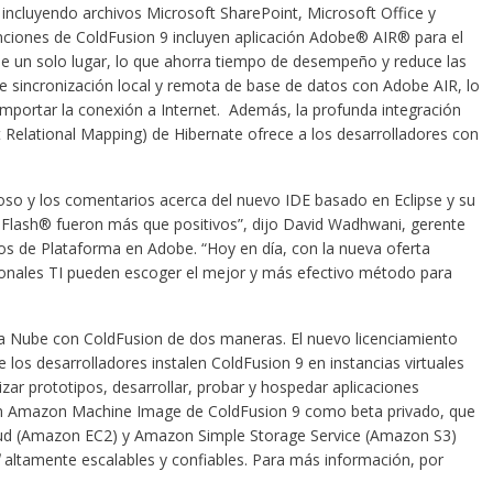
 incluyendo archivos Microsoft SharePoint, Microsoft Office y
nciones de ColdFusion 9 incluyen aplicación Adobe® AIR® para el
e un solo lugar, lo que ahorra tiempo de desempeño y reduce las
e sincronización local y remota de base de datos con Adobe AIR, lo
 importar la conexión a Internet. Además, la profunda integración
 Relational Mapping) de Hibernate ofrece a los desarrolladores con
.
oso y los comentarios acerca del nuevo IDE basado en Eclipse y su
Flash® fueron más que positivos”, dijo David Wadhwani, gerente
os de Plataforma en Adobe. “Hoy en día, con la nueva oferta
sionales TI pueden escoger el mejor y más efectivo método para
la Nube con ColdFusion de dos maneras. El nuevo licenciamiento
los desarrolladores instalen ColdFusion 9 en instancias virtuales
zar prototipos, desarrollar, probar y hospedar aplicaciones
 un Amazon Machine Image de ColdFusion 9 como beta privado, que
oud (Amazon EC2) y Amazon Simple Storage Service (Amazon S3)
altamente escalables y confiables. Para más información, por