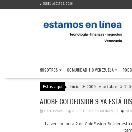
Saltar
VIERNES, AGOSTO 7, 2026
al
contenido
NOSOTROS
COMUNIDAD TIC VENEZUELA
PODC
Estas aquí
Inicio
2009
octubre
7
ADOBE COLDFUSION 9 YA ESTÁ DI
07/10/2009
ALBERTO MARÍN MORÁN
AD
La versión beta 2 de ColdFusion Builder está
tam