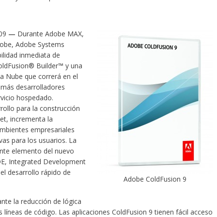
009
—
Durante Adobe MAX,
Adobe, Adobe Systems
ilidad inmediata de
ldFusion® Builder™ y una
la Nube que correrá en el
 más desarrolladores
vicio hospedado.
ollo para la construcción
et, incrementa la
 ambientes empresariales
vas para los usuarios. La
iente elemento del nuevo
DE, Integrated Development
l desarrollo rápido de
Adobe ColdFusion 9
ante la reducción de lógica
íneas de código. Las aplicaciones ColdFusion 9 tienen fácil acceso