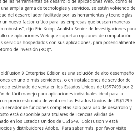
s de las herramientas de desarrollo de aplicaciones Web, como el
n una amplia gama de tecnologías y servicios, se están volviendo de
d del desarrollador facilitada por las herramientas y tecnologías
 un nuevo factor crítico para las empresas que buscan maneras
b robustas”, dijo Eric Knipp, Analista Senior de Investigaciones para
rrollo de aplicaciones Web que soportan opciones de computación
s servicios hospedados con sus aplicaciones, para potencialmente
torno de inversión (ROI)”.
 ColdFusion 9 Enterprise Edition es una solución de alto desempeño
ciones en uno o más servidores, o en instalaciones de servidor de
n precio estimado de venta en los Estados Unidos de US$7499 por 2
 de fácil manejo para aplicaciones individuales ideal para la
a un precio estimado de venta en los Estados Unidos de US$1299
un servidor de funciones completas solo para uso de desarrollo y
sto está disponible para titulares de licencias válidas de
mado en los Estados Unidos de US$649. ColdFusion 9 está
ocios y distribuidores Adobe. Para saber más, por favor visite