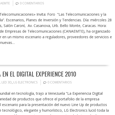
AEMTE
0 COMENTARIOS
lecomunicaciones» Invita: Foro “Las Telecomunicaciones y la
a”. Escenarios, Planes de Inversión y Tendencias. Día: miércoles 28
as, Salón Caroní, Av. Casanova, Urb. Bello Monte, Caracas. Hora:
l de Empresas de Telecomunicaciones (CANAEMTE), ha organizado
ir en un mismo escenario a reguladores, proveedores de servicios e
s nuevas…
 EN EL DIGITAL EXPERIENCE 2010
L LED 3D
,
LG ELECTRONICS
0 COMENTARIOS
mundial en tecnología, trajo a Venezuela “La Experiencia Digital
riedad de productos que ofrece el portafolio de la empresa
el escenario para la presentación del nuevo Line Up de productos
tecnológico, elegante y humorístico, LG Electronics lució toda la