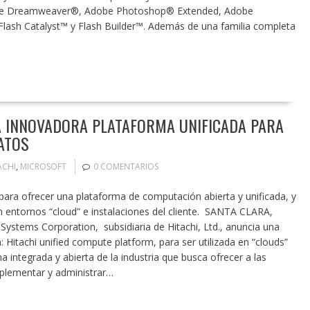
obe Dreamweaver®, Adobe Photoshop® Extended, Adobe
Flash Catalyst™ y Flash Builder™. Además de una familia completa
A INNOVADORA PLATAFORMA UNIFICADA PARA
ATOS
ACHI
,
MICROSOFT
0 COMENTARIOS
ra ofrecer una plataforma de computación abierta y unificada, y
 entornos “cloud” e instalaciones del cliente. SANTA CLARA,
Systems Corporation, subsidiaria de Hitachi, Ltd., anuncia una
Hitachi unified compute platform, para ser utilizada en “clouds”
a integrada y abierta de la industria que busca ofrecer a las
plementar y administrar…