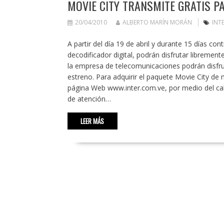
MOVIE CITY TRANSMITE GRATIS P
20/04/2010
ALBERTO MARÍN MORÁN
INT
A partir del día 19 de abril y durante 15 días co
decodificador digital, podrán disfrutar librement
la empresa de telecomunicaciones podrán disfrut
estreno. Para adquirir el paquete Movie City de
página Web www.inter.com.ve, por medio del call
de atención…
LEER MÁS