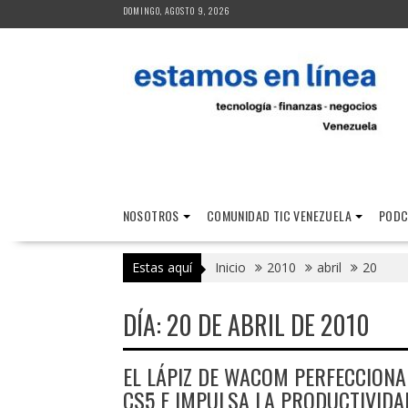
Saltar
DOMINGO, AGOSTO 9, 2026
al
contenido
NOSOTROS
COMUNIDAD TIC VENEZUELA
PODC
Estas aquí
Inicio
2010
abril
20
DÍA:
20 DE ABRIL DE 2010
EL LÁPIZ DE WACOM PERFECCIONA
CS5 E IMPULSA LA PRODUCTIVIDA