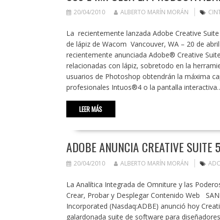
20/04/2010
ALBERTO MARÍN MORÁN
CIN
La recientemente lanzada Adobe Creative Suite 
de lápiz de Wacom Vancouver, WA – 20 de abril
recientemente anunciada Adobe® Creative Suite
relacionadas con lápiz, sobretodo en la herrami
usuarios de Photoshop obtendrán la máxima capa
profesionales Intuos®4 o la pantalla interactiva
LEER MÁS
ADOBE ANUNCIA CREATIVE SUITE
20/04/2010
ALBERTO MARÍN MORÁN
ADO
La Analítica Integrada de Omniture y las Poder
Crear, Probar y Desplegar Contenido Web SAN 
Incorporated (Nasdaq:ADBE) anunció hoy Creati
galardonada suite de software para diseñadores