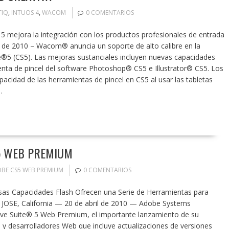
TIQ
,
INTUOS 4
,
WACOM
0 COMENTARIOS
5 mejora la integración con los productos profesionales de entrada
 de 2010 – Wacom® anuncia un soporte de alto calibre en la
®5 (CS5). Las mejoras sustanciales incluyen nuevas capacidades
enta de pincel del software Photoshop® CS5 e Illustrator® CS5. Los
cidad de las herramientas de pincel en CS5 al usar las tabletas
…
 5 WEB PREMIUM
BE CS5 WEB PREMIUM
0 COMENTARIOS
osas Capacidades Flash Ofrecen una Serie de Herramientas para
JOSE, California — 20 de abril de 2010 — Adobe Systems
ve Suite® 5 Web Premium, el importante lanzamiento de su
 y desarrolladores Web que incluye actualizaciones de versiones