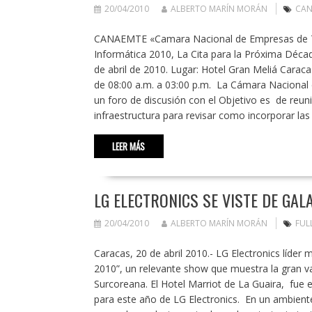
20/04/2010
ALBERTO MARÍN MORÁN
CAN
CANAEMTE «Camara Nacional de Empresas de Te
Informática 2010, La Cita para la Próxima Décad
de abril de 2010. Lugar: Hotel Gran Meliá Carac
de 08:00 a.m. a 03:00 p.m. La Cámara Naciona
un foro de discusión con el Objetivo es de reun
infraestructura para revisar como incorporar la
LEER MÁS
LG ELECTRONICS SE VISTE DE GALA
20/04/2010
ALBERTO MARÍN MORÁN
FUL
Caracas, 20 de abril 2010.- LG Electronics líder 
2010”, un relevante show que muestra la gran va
Surcoreana. El Hotel Marriot de La Guaira, fue 
para este año de LG Electronics. En un ambiente 