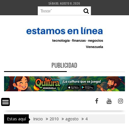
Saltar
SÁBADO, AGOSTO 8, 2026
al
contenido
PUBLICIDAD
Estas aquí
Inicio
2010
agosto
4