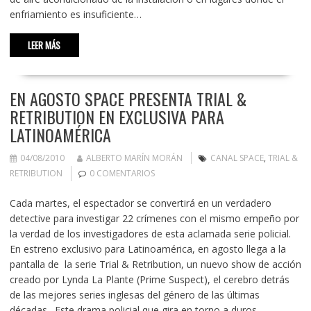
enfriamiento es insuficiente…
LEER MÁS
EN AGOSTO SPACE PRESENTA TRIAL &
RETRIBUTION EN EXCLUSIVA PARA
LATINOAMÉRICA
04/08/2010
ALBERTO MARÍN MORÁN
CANAL SPACE
,
TRIAL &
RETRIBUTION
0 COMENTARIOS
Cada martes, el espectador se convertirá en un verdadero
detective para investigar 22 crímenes con el mismo empeño por
la verdad de los investigadores de esta aclamada serie policial.
En estreno exclusivo para Latinoamérica, en agosto llega a la
pantalla de la serie Trial & Retribution, un nuevo show de acción
creado por Lynda La Plante (Prime Suspect), el cerebro detrás
de las mejores series inglesas del género de las últimas
décadas. Este drama policial que gira en torno a duros