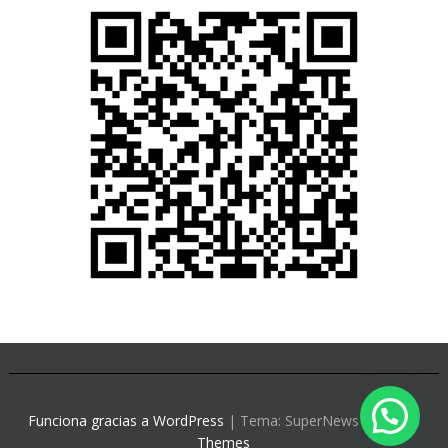
Funciona gracias a WordPress
|
Tema: SuperNews de
Acme
Themes