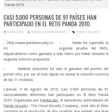
Panda 2010
CASI 5.000 PERSONAS DE 91 PAÍSES HAN
PARTICIPADO EN EL RETO PANDA 2010
04/08/2010
ALBERTO MARÍN MORÁN
PANDA SECURITY
– Nadie ha superado la
segunda prueba del Reto,
adjudicándose como ganador a Iván Otero por haber enviado la
segunda solución propuesta
– Vladimir Gneushev ha sido el ganador del premio del
primer reto, por ser el más rápido en enviar la solución correcta
de las 11 recibidas
Caracas, 4 de agosto de 2010. Casi 5.000 personas de 91
nacionalidades diferentes han participado en El Reto Panda
2010. Organizado por
PandaLabs
, el laboratorio antimalware de
Panda Security
–The Cloud Security Company-, este año el Reto
consistía en la resolución de dos pruebas que exigían una gran