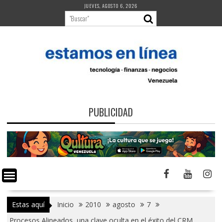
Saltar
JUEVES, AGOSTO 6, 2026
al
contenido
PUBLICIDAD
Estas aquí
Inicio
2010
agosto
7
Procesos Alineados, una clave oculta en el éxito del CRM