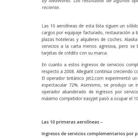
by IdeaWorks.
Los resultados de algunos ope
reciente.
Las 10 aerolíneas de esta lista siguen un sóli
cargos por equipaje facturado, restauración a 
plazas hoteleras y alquileres de coches. Alaska
servicios a la carta menos agresiva, pero se
tarjetas de crédito con su marca.
En cuanto a estos ingresos de servicios com
respecto a 2008. Allegiant continúa creciendo 
El operador británico Jet2.com experimentó 
espectacular 72%. Asimismo, se produjo un im
operador abanderado de ingresos por servici
máximo competidor easyJet pasó a ocupar el 10
Las 10 primeras aerolíneas –
Ingresos de servicios complementarios por p