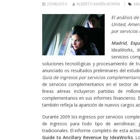
23/08/2010
ALBERTO MARÍN MORÁN
AM
El análisis d
United, Ameri
por servicio
Madrid, Esp
IdeaWorks, d
servicios com
soluciones tecnológicas y procesamiento de tra
anunciado os resultados preliminares del estud
Guía de ingresos por servicios complementari
de servicios complementarios en el sector de
líneas aéreas incluyeron partidas de millo
complementarios en sus informes financieros. E
también refleja la aparición de nuevos cargos ad
Durante 2009 los ingresos por servicios comple
de ingresos para todo tipo de aerolíneas: 
tradicionales. El informe completo de esta acti
Guide to Ancillary Revenue by IdeaWorks
. L