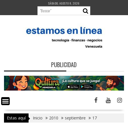
Saltar
SÁBADO, AGOSTO 8, 2026
al
contenido
PUBLICIDAD
Estas aquí
Inicio
2010
septiembre
17