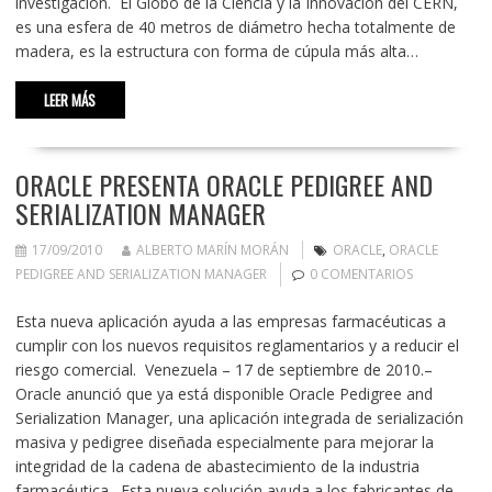
investigación. El Globo de la Ciencia y la Innovación del CERN,
es una esfera de 40 metros de diámetro hecha totalmente de
madera, es la estructura con forma de cúpula más alta…
LEER MÁS
ORACLE PRESENTA ORACLE PEDIGREE AND
SERIALIZATION MANAGER
17/09/2010
ALBERTO MARÍN MORÁN
ORACLE
,
ORACLE
PEDIGREE AND SERIALIZATION MANAGER
0 COMENTARIOS
Esta nueva aplicación ayuda a las empresas farmacéuticas a
cumplir con los nuevos requisitos reglamentarios y a reducir el
riesgo comercial. Venezuela – 17 de septiembre de 2010.–
Oracle anunció que ya está disponible Oracle Pedigree and
Serialization Manager, una aplicación integrada de serialización
masiva y pedigree diseñada especialmente para mejorar la
integridad de la cadena de abastecimiento de la industria
farmacéutica. Esta nueva solución ayuda a los fabricantes de