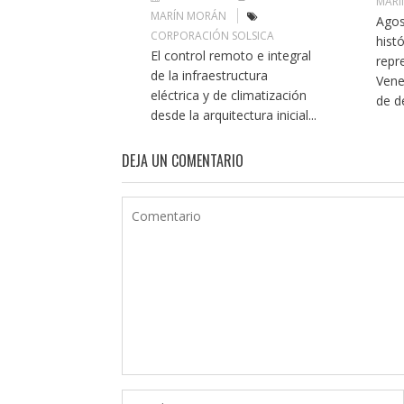
MARÍ
MARÍN MORÁN
Agos
CORPORACIÓN SOLSICA
histó
El control remoto e integral
repr
de la infraestructura
Vene
eléctrica y de climatización
de de
desde la arquitectura inicial...
DEJA UN COMENTARIO