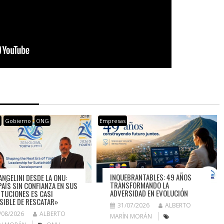
s
Gobierno
ONG
Empresas
INQUEBRANTABLES: 49 AÑOS
ANGELINI DESDE LA ONU:
TRANSFORMANDO LA
PAÍS SIN CONFIANZA EN SUS
ADVERSIDAD EN EVOLUCIÓN
ITUCIONES ES CASI
SIBLE DE RESCATAR»
31/07/2026
ALBERTO
/08/2026
ALBERTO
MARÍN MORÁN