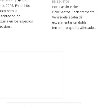
N MORÁN
ONU
BEKESANTOS
to, 2026. En un hito
Por: Laszlo Beke –
rico para la
BekeSantos Recientemente,
esentación de
Venezuela acaba de
zuela en los espacios
experimentar un doble
cisión...
terremoto que ha afectado...