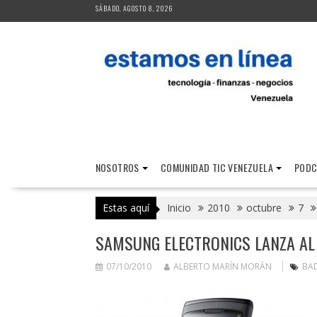
Saltar
SÁBADO, AGOSTO 8, 2026
al
contenido
NOSOTROS
COMUNIDAD TIC VENEZUELA
PODC
Estas aquí
Inicio
2010
octubre
7
SAMSUNG ELECTRONICS LANZA AL
07/10/2010
ALBERTO MARÍN MORÁN
BA