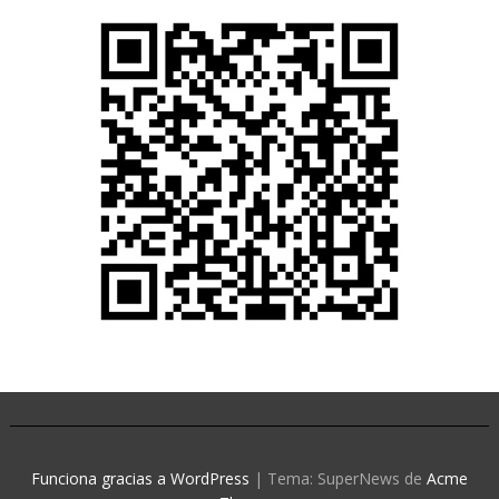
Funciona gracias a WordPress
|
Tema: SuperNews de
Acme