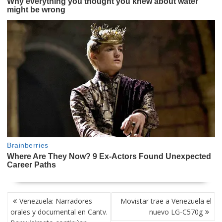
NAVEGACIÓN
Venezuela: Narradores
Movistar trae a Venezuela el
DE
orales y documental en Cantv.
nuevo LG-C570g
ENTRADAS