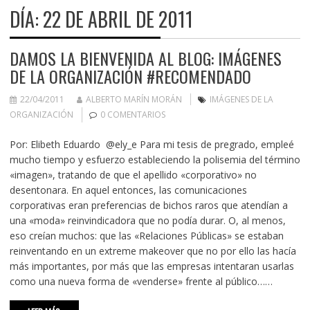
DÍA:
22 DE ABRIL DE 2011
DAMOS LA BIENVENIDA AL BLOG: IMÁGENES
DE LA ORGANIZACIÓN #RECOMENDADO
22/04/2011
ALBERTO MARÍN MORÁN
IMÁGENES DE LA
ORGANIZACIÓN
0 COMENTARIOS
Por: Elibeth Eduardo @ely_e Para mi tesis de pregrado, empleé
mucho tiempo y esfuerzo estableciendo la polisemia del término
«imagen», tratando de que el apellido «corporativo» no
desentonara. En aquel entonces, las comunicaciones
corporativas eran preferencias de bichos raros que atendían a
una «moda» reinvindicadora que no podía durar. O, al menos,
eso creían muchos: que las «Relaciones Públicas» se estaban
reinventando en un extreme makeover que no por ello las hacía
más importantes, por más que las empresas intentaran usarlas
como una nueva forma de «venderse» frente al público……