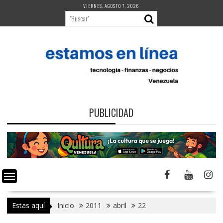
Saltar
VIERNES, AGOSTO 7, 2026
al
contenido
PUBLICIDAD
Estas aquí
Inicio
2011
abril
22