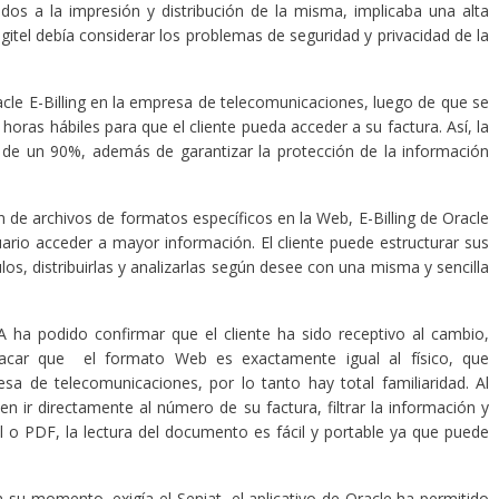
dos a la impresión y distribución de la misma, implicaba una alta
gitel debía considerar los problemas de seguridad y privacidad de la
cle E-Billing en la empresa de telecomunicaciones, luego de que se
horas hábiles para que el cliente pueda acceder a su factura. Así, la
de un 90%, además de garantizar la protección de la información
 de archivos de formatos específicos en la Web, E-Billing de Oracle
uario acceder a mayor información. El cliente puede estructurar sus
ulos, distribuirlas y analizarlas según desee con una misma y sencilla
A ha podido confirmar que el cliente ha sido receptivo al cambio,
tacar que el formato Web es exactamente igual al físico, que
esa de telecomunicaciones, por lo tanto hay total familiaridad. Al
n ir directamente al número de su factura, filtrar la información y
 o PDF, la lectura del documento es fácil y portable ya que puede
su momento, exigía el Seniat, el aplicativo de Oracle ha permitido