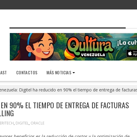
AST
CONTACTOS
MÁS NOTICIAS
enezuela: Digitel ha reducido en 90% el tiempo de entrega de facturas 
O EN 90% EL TIEMPO DE ENTREGA DE FACTURAS
LLING
ERITECH
,
DIGITEL
,
ORACLE
yores beneficios es la reducción de costos y la optimización de