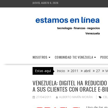
Saltar
JUEVES, AGOSTO 6, 2026
al
contenido
NOSOTROS
COMUNIDAD TIC VENEZUELA
PODC
Estas aquí
Inicio
2011
abril
27
V
VENEZUELA: DIGITEL HA REDUCID
A SUS CLIENTES CON ORACLE E-BI
27/04/2011
ALBERTO MARÍN MORÁN
CEL
Uno de los ma