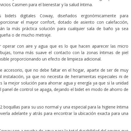
vicios Casmen para el bienestar y la salud íntima.
s bidets digitales Coway, diseñados ergonómicamente para
oporcionar el mayor confort, dotado de asiento con calefacción,
rán la más práctica solución para cualquier sala de baño ya sea
queña o de mucho metraje.
r operar con aire y agua que es lo que hacen aparecer las micro
rbujas, torna más suave el contacto con la zonas íntimas de piel
sible proporcionando un efecto de limpieza adicional.
e accesorio, que no debe faltar en el hogar, aparte de ser de muy
il instalación, ya que no necesita de herramientas especiales ni de
 la mejor solución para ahorrar agua y energía ya que si la unidad
l panel de control se apaga, dejando el bidet en modo de ahorro de
boquillas para su uso normal y una especial para la higiene íntima
erla adelante y atrás para encontrar la ubicación exacta para una
l Coway son a prueba de agua para la total durabilidad del equipo que