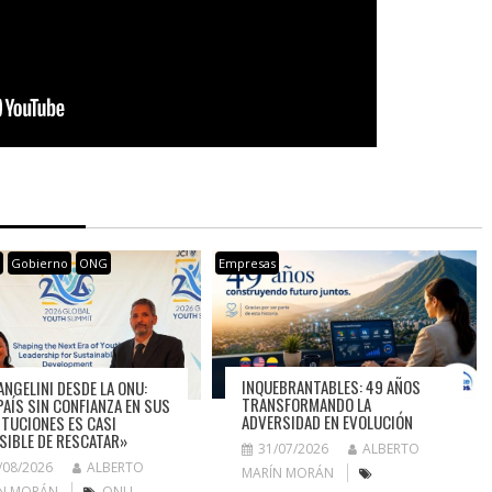
s
Gobierno
ONG
Empresas
INQUEBRANTABLES: 49 AÑOS
ANGELINI DESDE LA ONU:
TRANSFORMANDO LA
PAÍS SIN CONFIANZA EN SUS
ADVERSIDAD EN EVOLUCIÓN
ITUCIONES ES CASI
SIBLE DE RESCATAR»
31/07/2026
ALBERTO
/08/2026
ALBERTO
MARÍN MORÁN
N MORÁN
ONU