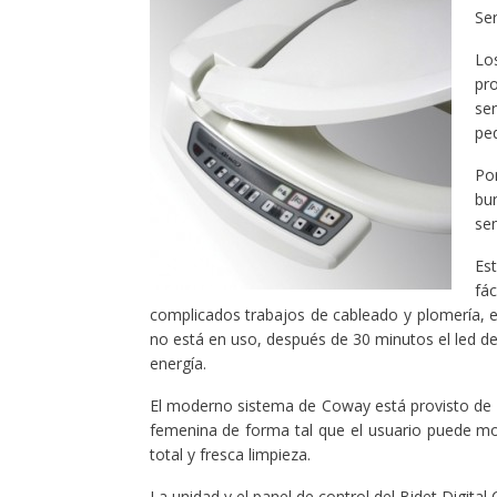
Ser
Lo
pr
se
pe
Po
bu
sen
Est
fác
complicados trabajos de cableado y plomería, es
no está en uso, después de 30 minutos el led de
energía.
El moderno sistema de Coway está provisto de 2 
femenina de forma tal que el usuario puede mov
total y fresca limpieza.
La unidad y el panel de control del Bidet Digita