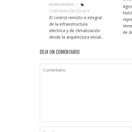
MARÍN MORÁN
Agos
CORPORACIÓN SOLSICA
histó
El control remoto e integral
repr
de la infraestructura
Vene
eléctrica y de climatización
de de
desde la arquitectura inicial...
DEJA UN COMENTARIO