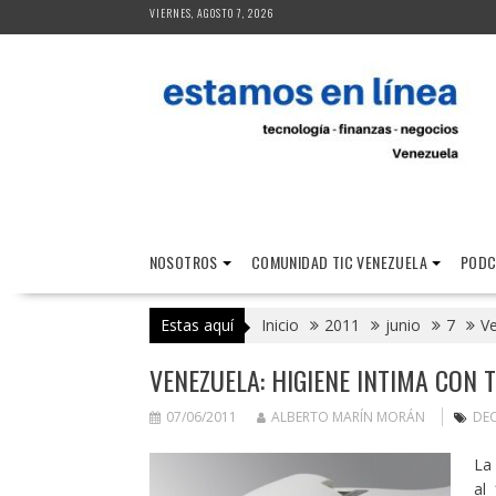
Saltar
VIERNES, AGOSTO 7, 2026
al
contenido
NOSOTROS
COMUNIDAD TIC VENEZUELA
PODC
Estas aquí
Inicio
2011
junio
7
Ve
VENEZUELA: HIGIENE INTIMA CON 
07/06/2011
ALBERTO MARÍN MORÁN
DEC
La
al