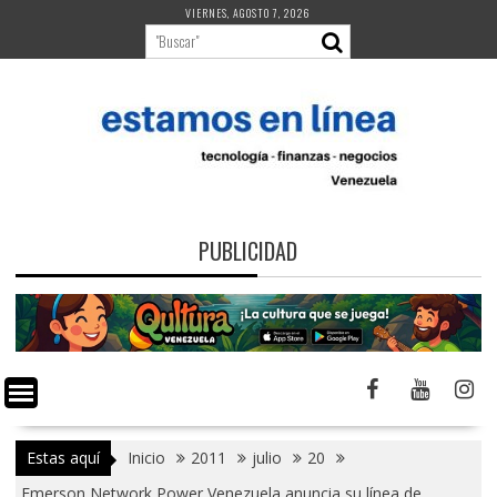
Saltar
VIERNES, AGOSTO 7, 2026
al
contenido
PUBLICIDAD
Estas aquí
Inicio
2011
julio
20
Emerson Network Power Venezuela anuncia su línea de