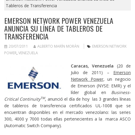
Tableros de Transferencia
EMERSON NETWORK POWER VENEZUELA
ANUNCIA SU LÍNEA DE TABLEROS DE
TRANSFERENCIA
20/07/2011
ALBERTO MARÍN MORÁN
EMERSON NETWORK
POWER
,
VENEZUELA
Caracas, Venezuela
(20 de
Julio de 2011) –
Emerson
Network Power
, un negocio
de Emerson (NYSE: EMR) y el
líder global en
Business-
TM
Critical Continuity
, anunció el día de hoy las 3 grandes líneas
de tableros de transferencia certificados UL-1008 que se
encuentran disponibles en el mercado venezolano: las series
300, 4000 y 7000 todas ellas pertenecientes a la marca ASCO
(Automatic Switch Company).