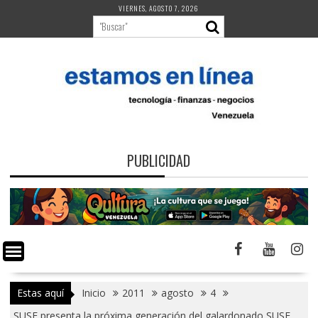
Saltar
VIERNES, AGOSTO 7, 2026
al
contenido
PUBLICIDAD
Estas aquí
Inicio
2011
agosto
4
SUSE presenta la próxima generación del galardonado SUSE