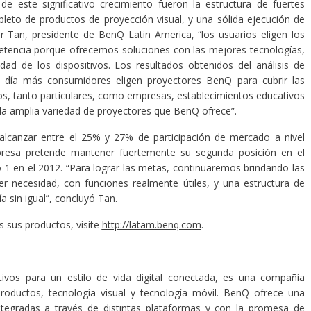
e este significativo crecimiento fueron la estructura de fuertes
pleto de productos de proyección visual, y una sólida ejecución de
 Tan, presidente de BenQ Latin America, “los usuarios eligen los
etencia porque ofrecemos soluciones con las mejores tecnologías,
dad de los dispositivos. Los resultados obtenidos del análisis de
 día más consumidores eligen proyectores BenQ para cubrir las
os, tanto particulares, como empresas, establecimientos educativos
 la amplia variedad de proyectores que BenQ ofrece”.
 alcanzar entre el 25% y 27% de participación de mercado a nivel
presa pretende mantener fuertemente su segunda posición en el
1 en el 2012. “Para lograr las metas, continuaremos brindando las
r necesidad, con funciones realmente útiles, y una estructura de
a sin igual”, concluyó Tan.
 sus productos, visite
http://latam.benq.com
.
tivos para un estilo de vida digital conectada, es una compañía
productos, tecnología visual y tecnología móvil. BenQ ofrece una
ntegradas a través de distintas plataformas y con la promesa de