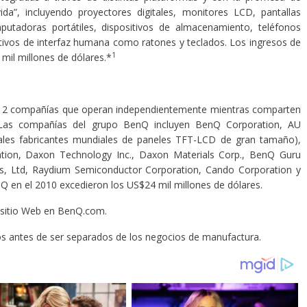
vida”, incluyendo proyectores digitales, monitores LCD, pantallas
mputadoras portátiles, dispositivos de almacenamiento, teléfonos
tivos de interfaz humana como ratones y teclados. Los ingresos de
1
mil millones de dólares.*
12 compañías que operan independientemente mientras comparten
s. Las compañías del grupo BenQ incluyen BenQ Corporation, AU
ipales fabricantes mundiales de paneles TFT-LCD de gran tamaño),
ation, Daxon Technology Inc., Daxon Materials Corp., BenQ Guru
ns, Ltd, Raydium Semiconductor Corporation, Cando Corporation y
Q en el 2010 excedieron los US$24 mil millones de dólares.
o sitio Web en BenQ.com.
s antes de ser separados de los negocios de manufactura.