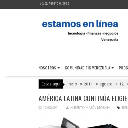
Saltar
JUEVES, AGOSTO 6, 2026
al
contenido
NOSOTROS
COMUNIDAD TIC VENEZUELA
PODC
Estas aquí
Inicio
2011
agosto
12
AMÉRICA LATINA CONTINÚA ELIGI
12/08/2011
ALBERTO MARÍN MORÁN
BE