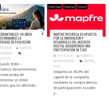
s
Empresas
Finanzas
Fintech
EBRANTABLES: 49 AÑOS
MAPFRE REFUERZA SU APUESTA
SFORMANDO LA
POR LA INNOVACIÓN Y
RSIDAD EN EVOLUCIÓN
DESARROLLO DEL NEGOCIO
DIGITAL ADQUIRIENDO UNA
/07/2026
ALBERTO
PARTICIPACIÓN EN TUIO
N MORÁN
31/07/2026
ALBERTO
SANTOS
MARÍN MORÁN
MAPFRE
,
 Laszlo Beke –
TUIO
Santos Recientemente,
Adquirirá un 38,9% del
zuela acaba de
capital de la compañía,
rimentar un doble
mediante la compra directa
emoto que ha afectado...
de participaciones sociales
y...