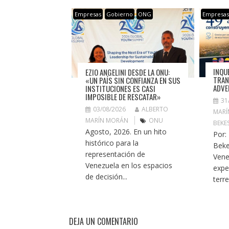
Empresas
Gobierno
ONG
Empresa
INQU
EZIO ANGELINI DESDE LA ONU:
TRAN
«UN PAÍS SIN CONFIANZA EN SUS
ADVE
INSTITUCIONES ES CASI
IMPOSIBLE DE RESCATAR»
31
03/08/2026
ALBERTO
MARÍ
MARÍN MORÁN
ONU
BEKE
Agosto, 2026. En un hito
Por:
histórico para la
Beke
representación de
Vene
Venezuela en los espacios
expe
de decisión...
terr
DEJA UN COMENTARIO