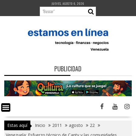
Saltar
JUEVES, AGOSTO 6, 2026
al
contenido
PUBLICIDAD
Estas aquí
Inicio
2011
agosto
22
Venezuela: Esfuerzo técnico de Cantv y las comunidades