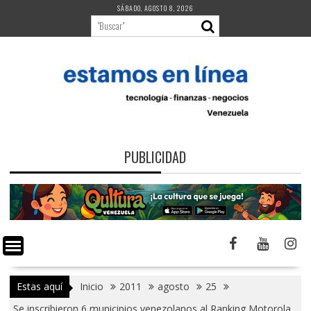
Saltar
SÁBADO, AGOSTO 8, 2026
al
contenido
PUBLICIDAD
Estas aquí
Inicio
2011
agosto
25
Se inscribieron 6 municipios venezolanos al Ranking Motorola