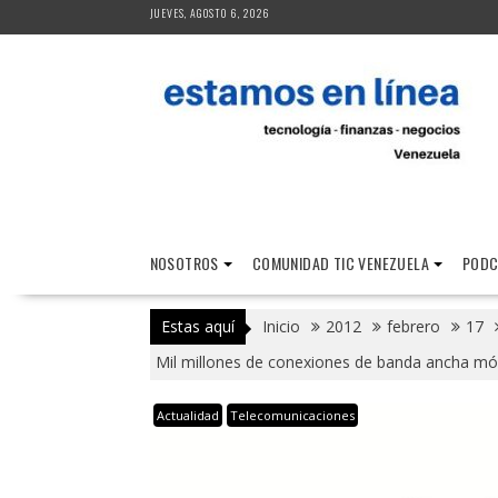
Saltar
JUEVES, AGOSTO 6, 2026
al
contenido
NOSOTROS
COMUNIDAD TIC VENEZUELA
PODC
Estas aquí
Inicio
2012
febrero
17
Mil millones de conexiones de banda ancha móv
Actualidad
Telecomunicaciones