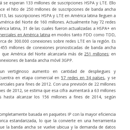
 se esperan 133 millones de suscripciones HSPA y LTE. Ello
nce el hito de 250 millones de suscripciones de banda ancha
13, las suscripciones HSPA y LTE en América latina lleguen a
 América del Norte de 160 millones. Actualmente hay 72 redes
ica latina, 31 de las cuales fueron actualizadas a HSPA+ en
erciales en América latina
en modos tanto FDD como TDD,
erca de 300.000 conexiones sobre redes LTE en la región. Es
s 455 millones de conexiones pronosticadas de banda ancha
s que América del Norte alcanzaría más de
251 millones
; en
 conexiones de banda ancha móvil 3GPP.
 un vertiginoso aumento en cantidad de despliegues y
encuentra en etapa comercial en
57 redes en 34 países
, y se
rciales para fines de 2012. Con una previsión de 22 millones
nes de 2012, se estima que esa cifra aumentará a 63 millones
es hasta alcanzar los 156 millones a fines de 2014, según
completamente basada en paquetes IP con la mayor eficiencia
brica estandarizada, lo que la convierte en una herramienta
que la banda ancha se vuelve ubicua y la demanda de datos