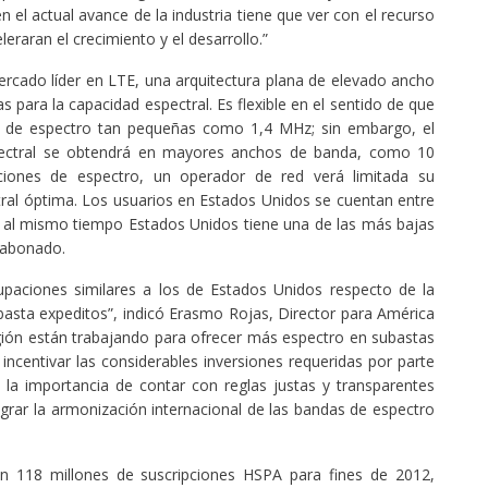
 el actual avance de la industria tiene que ver con el recurso
leraran el crecimiento y el desarrollo.”
rcado líder en LTE, una arquitectura plana de elevado ancho
s para la capacidad espectral. Es flexible en el sentido de que
s de espectro tan pequeñas como 1,4 MHz; sin embargo, el
pectral se obtendrá en mayores anchos de banda, como 10
ones de espectro, un operador de red verá limitada su
tral óptima. Los usuarios en Estados Unidos se cuentan entre
y al mismo tiempo Estados Unidos tiene una de las más bajas
abonado.
upaciones similares a los de Estados Unidos respecto de la
basta expeditos”, indicó Erasmo Rojas, Director para América
región están trabajando para ofrecer más espectro en subastas
 incentivar las considerables inversiones requeridas por parte
 la importancia de contar con reglas justas y transparentes
grar la armonización internacional de las bandas de espectro
n 118 millones de suscripciones HSPA para fines de 2012,