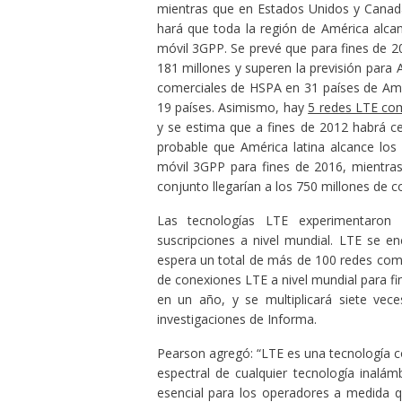
mientras que en Estados Unidos y Canadá
hará que toda la región de América alca
móvil 3GPP. Se prevé que para fines de 20
181 millones y superen la previsión para
comerciales de HSPA en 31 países de Amér
19 países. Asimismo, hay
5 redes LTE com
y se estima que a fines de 2012 habrá c
probable que América latina alcance lo
móvil 3GPP para fines de 2016, mientra
conjunto llegarían a los 750 millones de
Las tecnologías LTE experimentaron
suscripciones a nivel mundial. LTE se 
espera un total de más de 100 redes come
de conexiones LTE a nivel mundial para fi
en un año, y se multiplicará siete vec
investigaciones de Informa.
Pearson agregó: “LTE es una tecnología 
espectral de cualquier tecnología inalám
esencial para los operadores a medida 