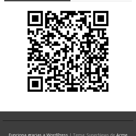
Funciona gracias a WordPress
|
Tema: SuperNews de
Acme