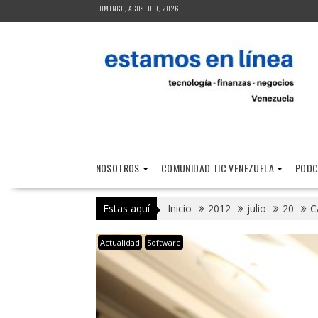
Saltar
DOMINGO, AGOSTO 9, 2026
al
contenido
NOSOTROS
COMUNIDAD TIC VENEZUELA
PODC
Estas aquí
Inicio
2012
julio
20
C
Actualidad
Software