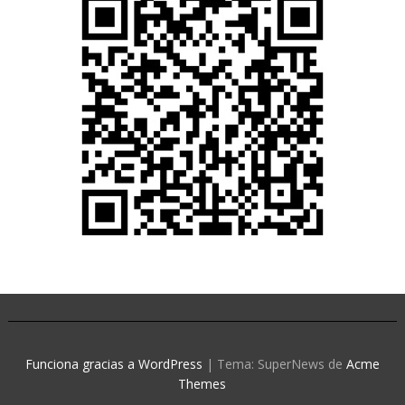
Funciona gracias a WordPress
|
Tema: SuperNews de
Acme
Themes