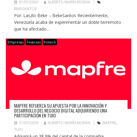
31/07/2026
ALBERTO MARÍN MORÁN
BEKESANTOS
Por: Laszlo Beke – BekeSantos Recientemente,
Venezuela acaba de experimentar un doble terremoto
que ha afectado...
Empresas
Finanzas
Fintech
MAPFRE REFUERZA SU APUESTA POR LA INNOVACIÓN Y
DESARROLLO DEL NEGOCIO DIGITAL ADQUIRIENDO UNA
PARTICIPACIÓN EN TUIO
31/07/2026
ALBERTO MARÍN MORÁN
MAPFRE
,
TUIO
Adquirirá un 38,9% del capital de la compañía,