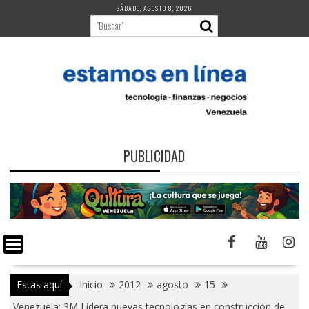
Saltar
SÁBADO, AGOSTO 8, 2026
al
contenido
PUBLICIDAD
Estas aquí
Inicio
2012
agosto
15
Venezuela: 3M Lidera nuevas tecnologias en construccion de