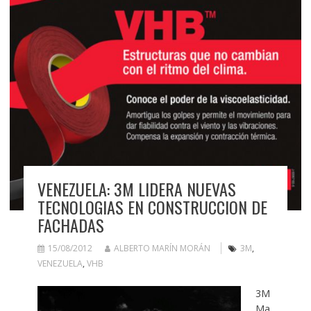
VENEZUELA: 3M LIDERA NUEVAS
TECNOLOGIAS EN CONSTRUCCION DE
FACHADAS
15/08/2012
ALBERTO MARÍN MORÁN
3M
,
VENEZUELA
,
VHB
3M
Ma