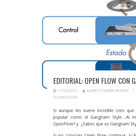
EDITORIAL: OPEN FLOW CON 
17/10/2012
ALBERTO MARÍN MORÁN
FOUNDATION
Si aunque les suene increíble creo que
popular como el Gangnam Style….Al me
OpenFlow? y ¿Sabes que es Gangnam Sty
Si no conoces Open Flow continua, si lleg