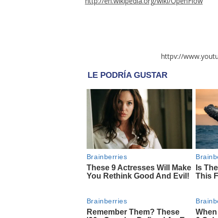
http://en.wikipedia.org/wiki/OpenFlow
httpv://www.you