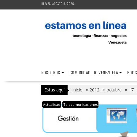
Saltar
JUEVES, AGOSTO 6, 2026
al
contenido
NOSOTROS
COMUNIDAD TIC VENEZUELA
PODC
Estas aquí
Inicio
2012
octubre
17
Actualidad
Telecomunicaciones