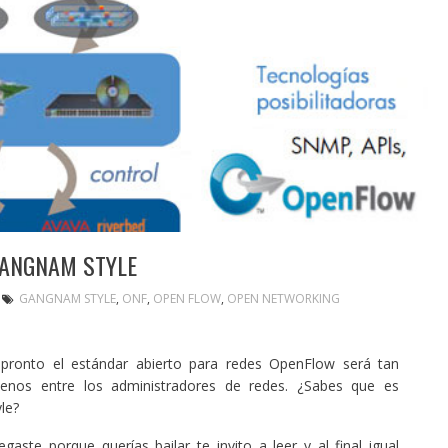
GANGNAM STYLE
GANGNAM STYLE
,
ONF
,
OPEN FLOW
,
OPEN NETWORKING
 pronto el estándar abierto para redes OpenFlow será tan
nos entre los administradores de redes. ¿Sabes que es
le?
aste porque querías bailar te invito a leer y al final igual