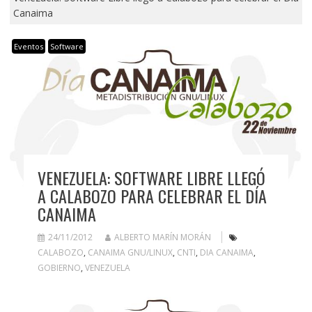
Canaima
Eventos
Software
VENEZUELA: SOFTWARE LIBRE LLEGÓ
A CALABOZO PARA CELEBRAR EL DÍA
CANAIMA
24/11/2012
ALBERTO MARÍN MORÁN
CALABOZO
,
CANAIMA GNU/LINUX
,
CNTI
,
DIA CANAIMA
,
GOBIERNO
,
VENEZUELA