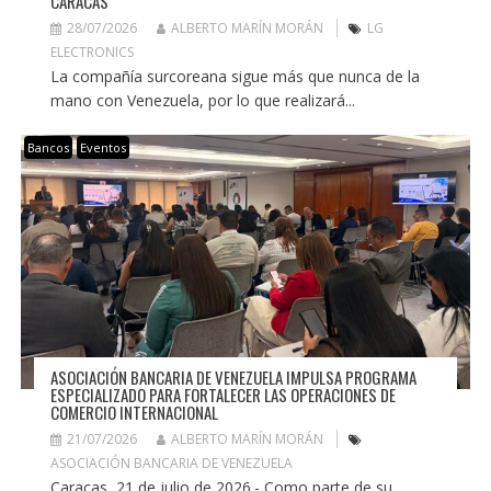
CARACAS
28/07/2026
ALBERTO MARÍN MORÁN
LG
ELECTRONICS
La compañía surcoreana sigue más que nunca de la
mano con Venezuela, por lo que realizará...
Bancos
Eventos
ASOCIACIÓN BANCARIA DE VENEZUELA IMPULSA PROGRAMA
ESPECIALIZADO PARA FORTALECER LAS OPERACIONES DE
COMERCIO INTERNACIONAL
21/07/2026
ALBERTO MARÍN MORÁN
ASOCIACIÓN BANCARIA DE VENEZUELA
Caracas, 21 de julio de 2026.- Como parte de su