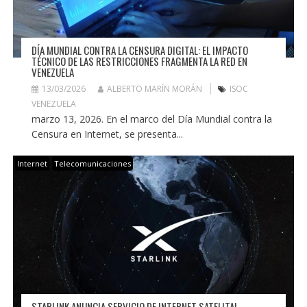
DÍA MUNDIAL CONTRA LA CENSURA DIGITAL: EL IMPACTO
TÉCNICO DE LAS RESTRICCIONES FRAGMENTA LA RED EN
VENEZUELA
13/03/2026
ALBERTO MARÍN MORÁN
ISOC
VENEZUELA
marzo 13, 2026. En el marco del Día Mundial contra la
Censura en Internet, se presenta...
Internet
Telecomunicaciones
STARLINK ANUNCIA SERVICIO DE INTERNET SATELITAL