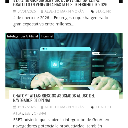
GRATUITO EN VENEZUELA HASTA EL 3 DE FEBRERO DE 2026
04/01/2026
ALBERTO MARÍN MORÁN
STARLINK
4 de enero de 2026 – En un gesto que ha generado
gran expectativa entre millones...
Inteligencia Artificial
Internet
CHATGPT ATLAS: RIESGOS ASOCIADOS AL USO DEL
NAVEGADOR DE OPENAI
15/12/2025
ALBERTO MARÍN MORÁN
CHATGPT
ATLAS
,
ESET
,
OPENAI
ESET advierte que si bien la integración de GenAI en
navegadores potencia la productividad, también