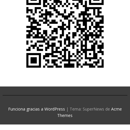
Funciona gracias a WordPress
|
Tema: SuperNews de
Acme
Themes